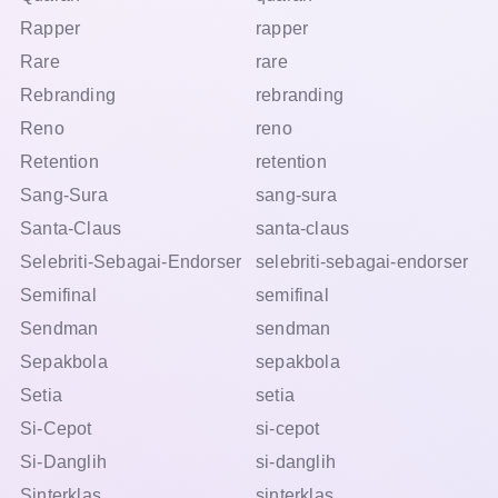
Rapper
rapper
Rare
rare
Rebranding
rebranding
Reno
reno
Retention
retention
Sang-Sura
sang-sura
Santa-Claus
santa-claus
Selebriti-Sebagai-Endorser
selebriti-sebagai-endorser
Semifinal
semifinal
Sendman
sendman
Sepakbola
sepakbola
Setia
setia
Si-Cepot
si-cepot
Si-Danglih
si-danglih
Sinterklas
sinterklas