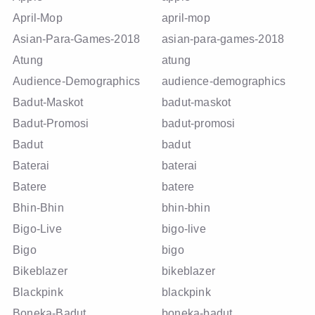
April-Mop
april-mop
Asian-Para-Games-2018
asian-para-games-2018
Atung
atung
Audience-Demographics
audience-demographics
Badut-Maskot
badut-maskot
Badut-Promosi
badut-promosi
Badut
badut
Baterai
baterai
Batere
batere
Bhin-Bhin
bhin-bhin
Bigo-Live
bigo-live
Bigo
bigo
Bikeblazer
bikeblazer
Blackpink
blackpink
Boneka-Badut
boneka-badut