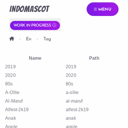
INDOMASCOT
MENU
WORK IN PROGRESS
En
Tag
Name
Path
2019
2019
2020
2020
80s
80s
A-Ollie
a-ollie
Al-Maruf
al-maruf
Alfest-2k19
alfest-2k19
Anak
anak
Apple
apple