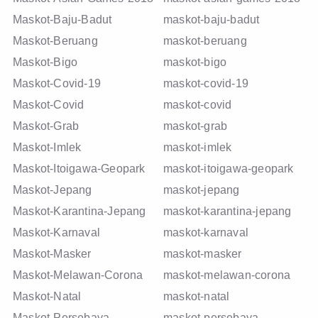
Maskot-Baju-Badut
maskot-baju-badut
Maskot-Beruang
maskot-beruang
Maskot-Bigo
maskot-bigo
Maskot-Covid-19
maskot-covid-19
Maskot-Covid
maskot-covid
Maskot-Grab
maskot-grab
Maskot-Imlek
maskot-imlek
Maskot-Itoigawa-Geopark
maskot-itoigawa-geopark
Maskot-Jepang
maskot-jepang
Maskot-Karantina-Jepang
maskot-karantina-jepang
Maskot-Karnaval
maskot-karnaval
Maskot-Masker
maskot-masker
Maskot-Melawan-Corona
maskot-melawan-corona
Maskot-Natal
maskot-natal
Maskot-Persebaya
maskot-persebaya