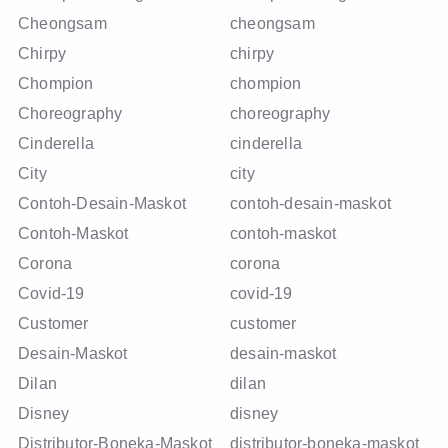
Cheongsam
cheongsam
Chirpy
chirpy
Chompion
chompion
Choreography
choreography
Cinderella
cinderella
City
city
Contoh-Desain-Maskot
contoh-desain-maskot
Contoh-Maskot
contoh-maskot
Corona
corona
Covid-19
covid-19
Customer
customer
Desain-Maskot
desain-maskot
Dilan
dilan
Disney
disney
Distributor-Boneka-Maskot
distributor-boneka-maskot