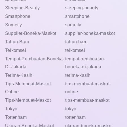
Sleeping-Beauty
sleeping-beauty
Smartphone
smartphone
Someity
someity
Supplier-Boneka-Maskot
supplier-boneka-maskot
Tahun-Baru
tahun-baru
Telkomsel
telkomsel
Tempat-Pembuatan-Boneka-
tempat-pembuatan-
Di-Jakarta
boneka-di-jakarta
Terima-Kasih
terima-kasih
Tips-Membuat-Maskot-
tips-membuat-maskot-
Online
online
Tips-Membuat-Maskot
tips-membuat-maskot
Tokyo
tokyo
Tottenham
tottenham
Ukuran-Boneka-Maskot
ukuran-boneka-maskot