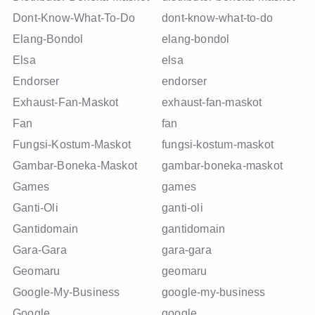
Dont-Know-What-To-Do
dont-know-what-to-do
Elang-Bondol
elang-bondol
Elsa
elsa
Endorser
endorser
Exhaust-Fan-Maskot
exhaust-fan-maskot
Fan
fan
Fungsi-Kostum-Maskot
fungsi-kostum-maskot
Gambar-Boneka-Maskot
gambar-boneka-maskot
Games
games
Ganti-Oli
ganti-oli
Gantidomain
gantidomain
Gara-Gara
gara-gara
Geomaru
geomaru
Google-My-Business
google-my-business
Google
google