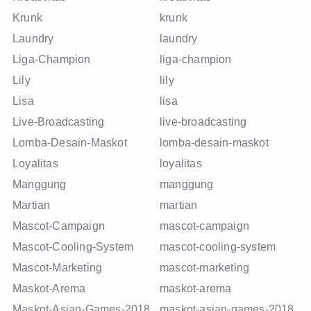
Krunk
krunk
Laundry
laundry
Liga-Champion
liga-champion
Lily
lily
Lisa
lisa
Live-Broadcasting
live-broadcasting
Lomba-Desain-Maskot
lomba-desain-maskot
Loyalitas
loyalitas
Manggung
manggung
Martian
martian
Mascot-Campaign
mascot-campaign
Mascot-Cooling-System
mascot-cooling-system
Mascot-Marketing
mascot-marketing
Maskot-Arema
maskot-arema
Maskot-Asian-Games-2018
maskot-asian-games-2018