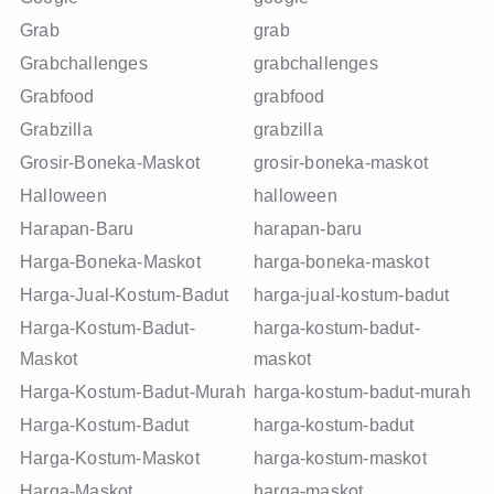
Grab
grab
Grabchallenges
grabchallenges
Grabfood
grabfood
Grabzilla
grabzilla
Grosir-Boneka-Maskot
grosir-boneka-maskot
Halloween
halloween
Harapan-Baru
harapan-baru
Harga-Boneka-Maskot
harga-boneka-maskot
Harga-Jual-Kostum-Badut
harga-jual-kostum-badut
Harga-Kostum-Badut-
harga-kostum-badut-
Maskot
maskot
Harga-Kostum-Badut-Murah
harga-kostum-badut-murah
Harga-Kostum-Badut
harga-kostum-badut
Harga-Kostum-Maskot
harga-kostum-maskot
Harga-Maskot
harga-maskot