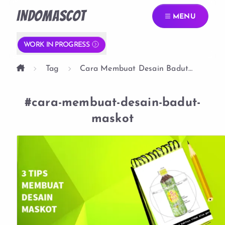
INDOMASCOT
MENU
WORK IN PROGRESS
Tag
Cara Membuat Desain Badut
Maskot
#cara-membuat-desain-badut-
maskot