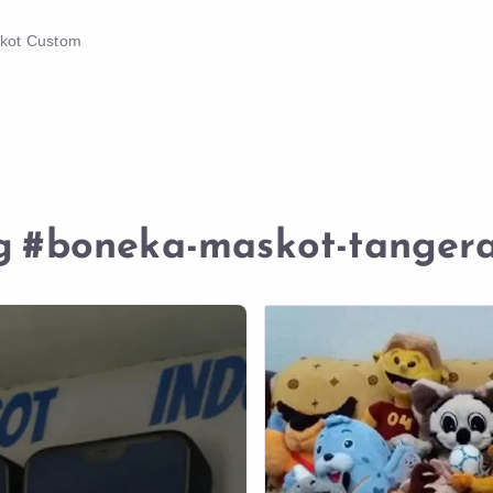
skot Custom
g
#boneka-maskot-tanger