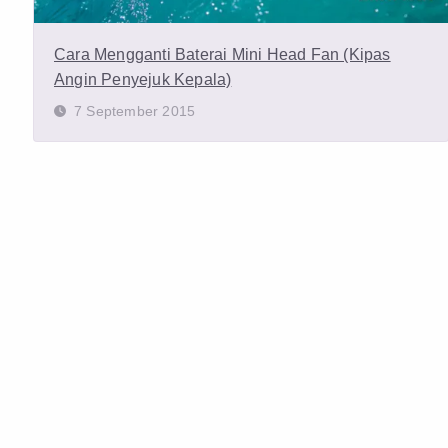
Cara Mengganti Baterai Mini Head Fan (Kipas
Angin Penyejuk Kepala)
7 September 2015