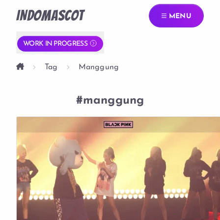
INDOMASCOT
MENU
WORK IN PROGRESS
Tag
Manggung
#manggung