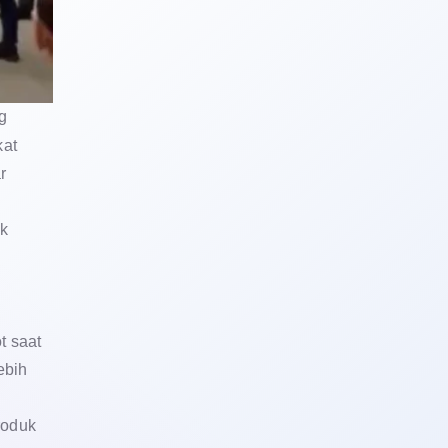
g
kat
r
uk
t saat
ebih
roduk