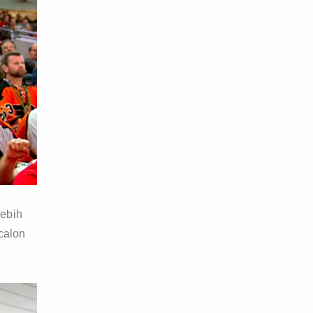
lebih
calon