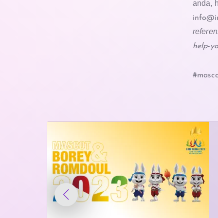
anda, 
info@i
referen
help-yo
#masco