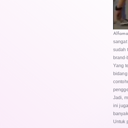
Alfama
sangat
sudah 
brand-
Yang t
bidang 
contoh
pengge
Jadi, 
ini ju
banyak 
Untuk