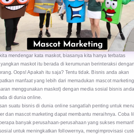
kita mendengar kata maskot, biasanya kita hanya terbatas
angkan maskot itu berada di kerumunan berinteraksi denga
rang. Oops! Apakah itu saja? Tentu tidak. Bisnis anda akan
atkan manfaat yang lebih dari memadukan mascot marketing
aran menggunakan maskot) dengan media sosial bisnis and
da di dunia online.
an suatu bisnis di dunia online sangatlah penting untuk mena
er dan mascot marketing dapat membantu meraihnya. Coba li
berapa banyak perusahaan-perusahaan yang sukses memanf
sosial untuk meningkatkan followernya, mengimprovisasi cus