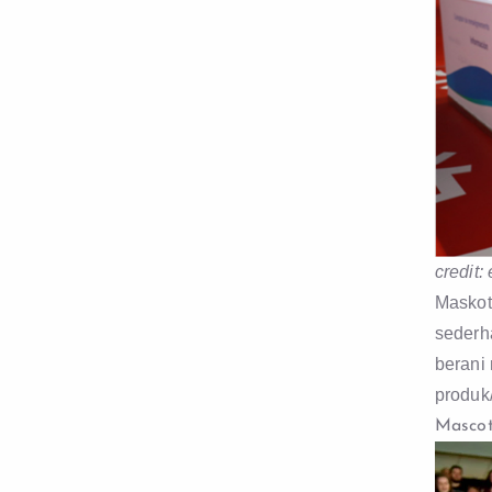
credit:
Maskot
sederh
berani
produk
Mascot