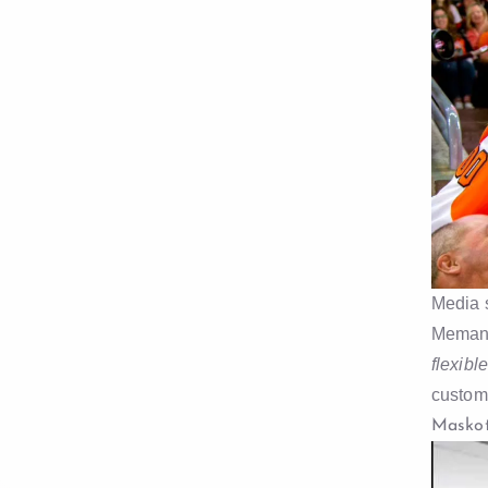
Media s
Memanf
flexibl
custome
Maskot