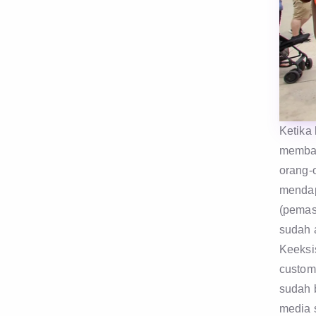
Ketika 
membay
orang-o
mendap
(pemas
sudah a
Keeksis
custom
sudah 
media 