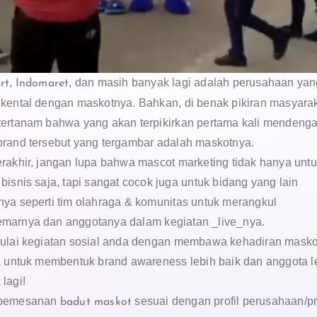
,
, dan masih banyak lagi adalah perusahaan yan
rt
Indomaret
 kental dengan maskotnya. Bahkan, di benak pikiran masyara
tertanam bahwa yang akan terpikirkan pertama kali mendenga
brand tersebut yang tergambar adalah maskotnya.
erakhir, jangan lupa bahwa mascot marketing tidak hanya unt
bisnis saja, tapi sangat cocok juga untuk bidang yang lain
nya seperti tim olahraga & komunitas untuk merangkul
marnya dan anggotanya dalam kegiatan _live_nya.
mulai kegiatan sosial anda dengan membawa kehadiran masko
ga untuk membentuk brand awareness lebih baik dan anggota l
lagi!
 pemesanan
sesuai dengan profil perusahaan/p
badut maskot