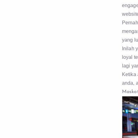
engage
websit
Pernah
mengam
yang lu
Inilah
loyal t
lagi y
Ketika
anda, a
Maskot