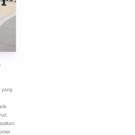
n
a yang
rik
hat,
aatkan
tomer