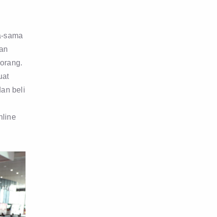
a-sama
ran
-orang.
uat
dan beli
nline