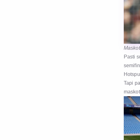
Maskot
Pasti 
semifi
Hotsp
Tapi p
maskot