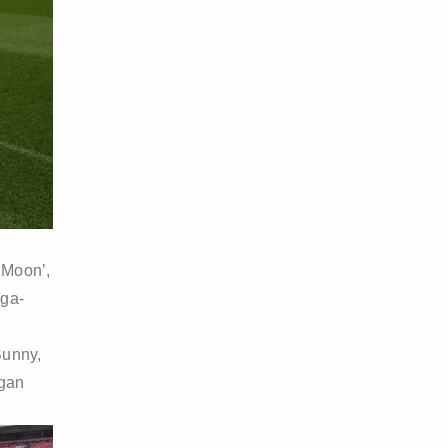
 Moon’,
gga-
Bunny,
ngan