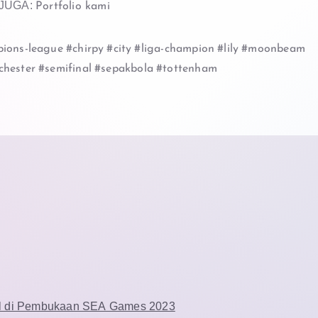
 JUGA:
Portfolio kami
ions-league
#chirpy
#city
#liga-champion
#lily
#moonbeam
hester
#semifinal
#sepakbola
#tottenham
ul di Pembukaan SEA Games 2023