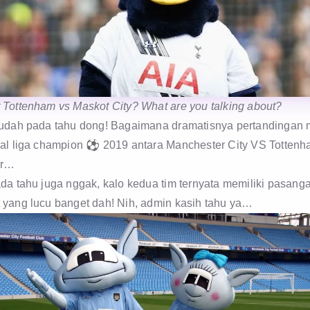
 Tottenham vs Maskot City? What are you talking about?
sudah pada tahu dong! Bagaimana dramatisnya pertandingan
nal liga champion ⚽️ 2019 antara Manchester City VS Totten
ur…
ada tahu juga nggak, kalo kedua tim ternyata memiliki pasang
 yang lucu banget dah! Nih, admin kasih tahu ya…