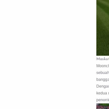
Maskot
Moonch
sebuah
bangga
Dengan
kedua 
penonto