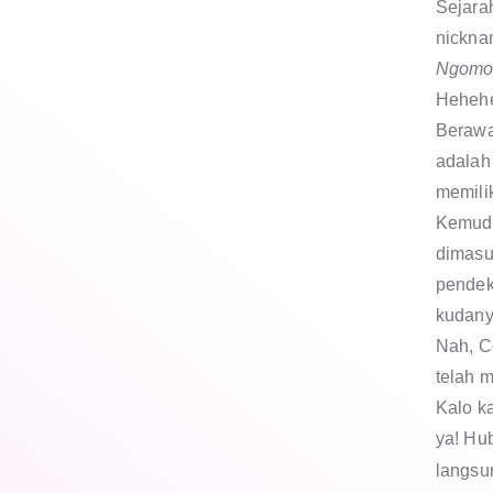
Sejara
nickna
Ngomo
Hehehe
Berawa
adalah
memilik
Kemudi
dimasu
pendek
kudanya
Nah, C
telah m
Kalo ka
ya! Hu
langsu