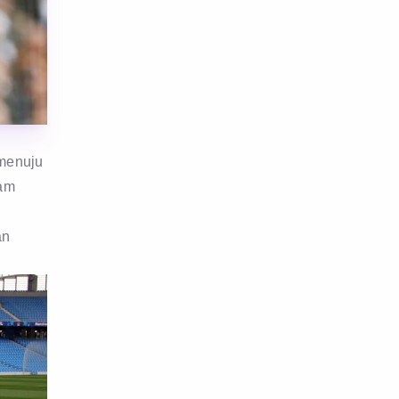
 menuju
ham
an