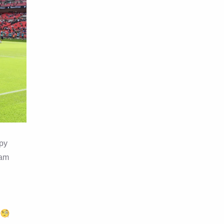
rpy
yam
 🧐