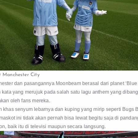
 Manchester City
ester dan pasangannya Moonbeam berasal dari planet ‘Blue
 kata yang merujuk pada salah satu lagu anthem yang diban
kan oleh fans mereka.
 khas senyum lebarnya dan kuping yang mirip seperti Bugs 
maskot ini tidak akan pernah bisa lewat begitu saja di panda
n, baik itu di televisi maupun secara langsung.