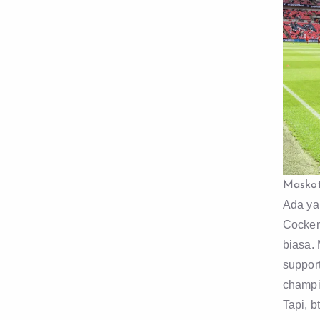
Maskot
Ada yan
Cocker
biasa.
suppor
champio
Tapi, 