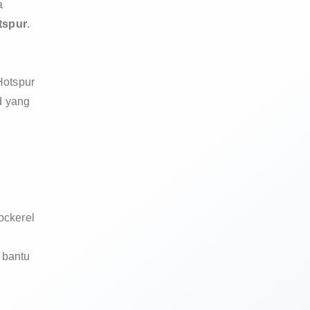
a
tspur
.
Hotspur
d yang
ockerel
 bantu