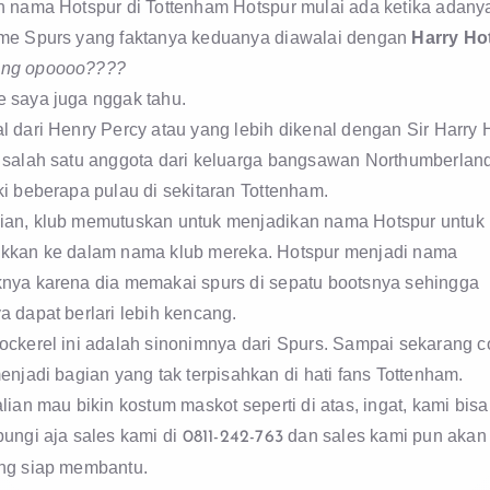
h nama Hotspur di Tottenham Hotspur mulai ada ketika adany
me Spurs yang faktanya keduanya diawalai dengan
Harry Ho
ng opoooo????
 saya juga nggak tahu.
l dari Henry Percy atau yang lebih dikenal dengan Sir Harry 
 salah satu anggota dari keluarga bangsawan Northumberlan
i beberapa pulau di sekitaran Tottenham.
an, klub memutuskan untuk menjadikan nama Hotspur untuk
kkan ke dalam nama klub mereka. Hotspur menjadi nama
nya karena dia memakai spurs di sepatu bootsnya sehingga
 dapat berlari lebih kencang.
ockerel ini adalah sinonimnya dari Spurs. Sampai sekarang c
enjadi bagian yang tak terpisahkan di hati fans Tottenham.
lian mau bikin kostum maskot seperti di atas, ingat, kami bisa
bungi aja sales kami di
dan sales kami pun akan
0811-242-763
ng siap membantu.