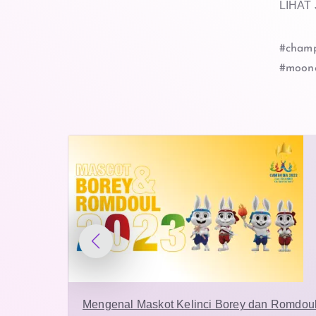
LIHAT
#champ
#moonc
Mengenal Maskot Kelinci Borey dan Romdo