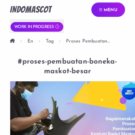
INDOMASCOT
MENU
WORK IN PROGRESS
En
Tag
Proses Pembuatan
Boneka Maskot Besar
#proses-pembuatan-boneka-
maskot-besar