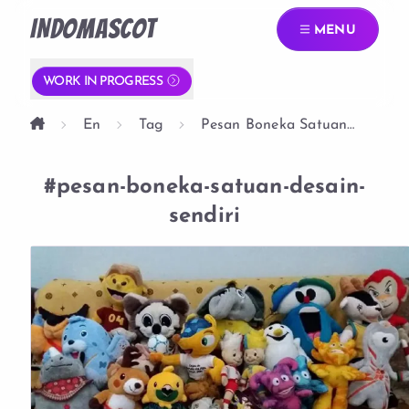
INDOMASCOT
MENU
WORK IN PROGRESS
En
Tag
Pesan Boneka Satuan
Desain Sendiri
#pesan-boneka-satuan-desain-
sendiri