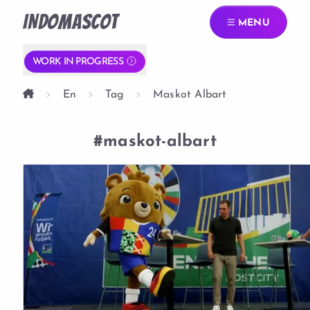
INDOMASCOT
MENU
WORK IN PROGRESS
En
Tag
Maskot Albart
#maskot-albart