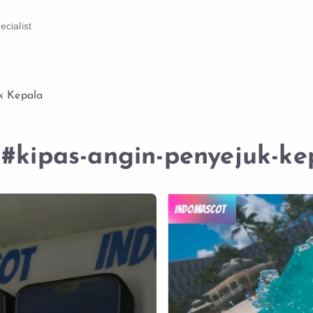
cialist
k Kepala
#kipas-angin-penyejuk-ke