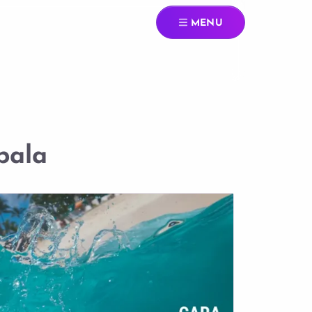
MENU
pala