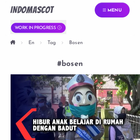
INDOMASCOT
MENU
WORK IN PROGRESS
En
Tag
Bosen
#bosen