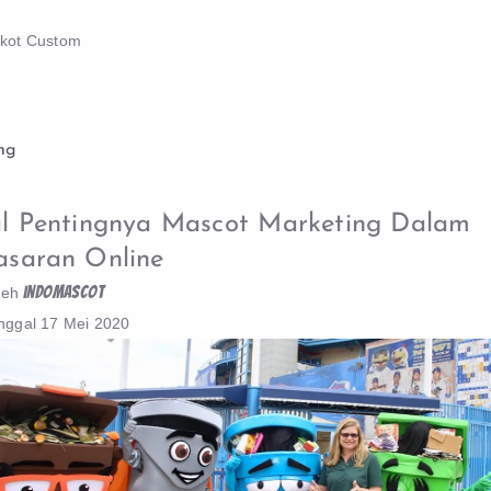
skot Custom
ng
l Pentingnya Mascot Marketing Dalam
saran Online
indomascot
leh
nggal
17 Mei 2020