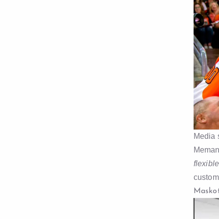
Media s
Memanf
flexibl
custome
Maskot