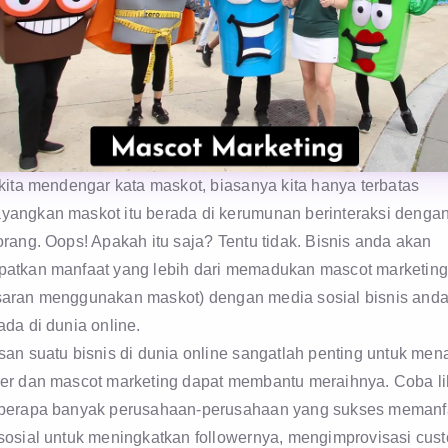
kita mendengar kata maskot, biasanya kita hanya terbatas
angkan maskot itu berada di kerumunan berinteraksi denga
rang. Oops! Apakah itu saja? Tentu tidak. Bisnis anda akan
atkan manfaat yang lebih dari memadukan mascot marketing
aran menggunakan maskot) dengan media sosial bisnis and
da di dunia online.
an suatu bisnis di dunia online sangatlah penting untuk mena
er dan mascot marketing dapat membantu meraihnya. Coba li
berapa banyak perusahaan-perusahaan yang sukses memanf
sosial untuk meningkatkan followernya, mengimprovisasi cus