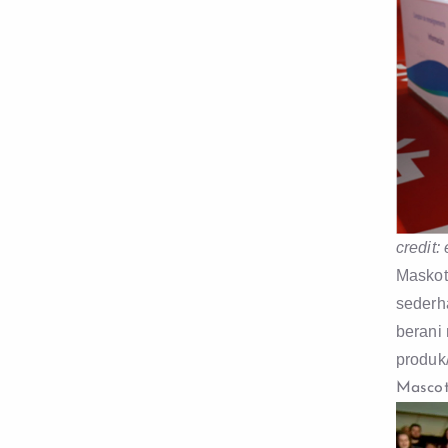
credit:
Maskot
sederh
berani
produk
Mascot