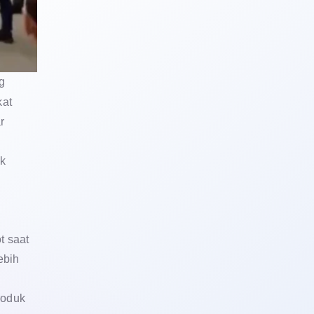
g
kat
r
uk
t saat
ebih
roduk