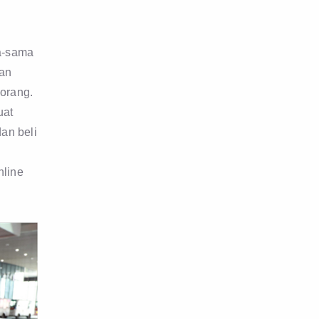
a-sama
ran
-orang.
uat
dan beli
nline