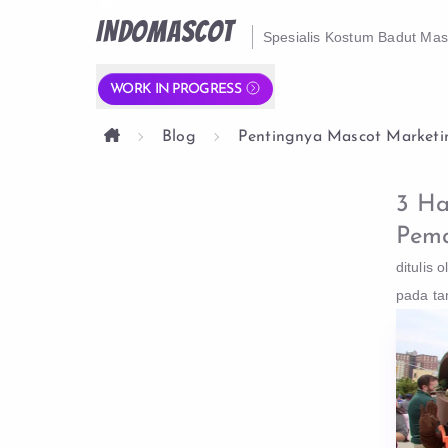
INDOMASCOT
Spesialis Kostum Badut Ma
WORK IN PROGRESS
Blog
Pentingnya Mascot Marketi
3 Ha
Pema
ditulis o
pada ta