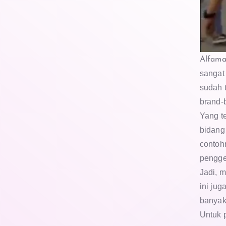
Alfama
sangat
sudah 
brand-
Yang t
bidang 
contoh
pengge
Jadi, 
ini ju
banyak 
Untuk