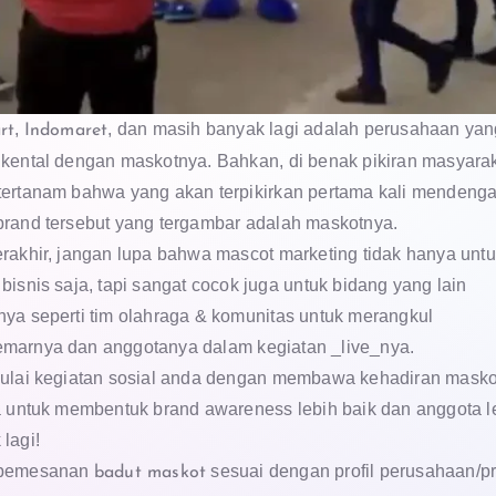
,
, dan masih banyak lagi adalah perusahaan yan
rt
Indomaret
 kental dengan maskotnya. Bahkan, di benak pikiran masyara
tertanam bahwa yang akan terpikirkan pertama kali mendenga
brand tersebut yang tergambar adalah maskotnya.
erakhir, jangan lupa bahwa mascot marketing tidak hanya unt
bisnis saja, tapi sangat cocok juga untuk bidang yang lain
nya seperti tim olahraga & komunitas untuk merangkul
marnya dan anggotanya dalam kegiatan _live_nya.
mulai kegiatan sosial anda dengan membawa kehadiran masko
ga untuk membentuk brand awareness lebih baik dan anggota l
lagi!
 pemesanan
sesuai dengan profil perusahaan/p
badut maskot