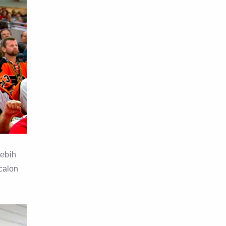
lebih
calon