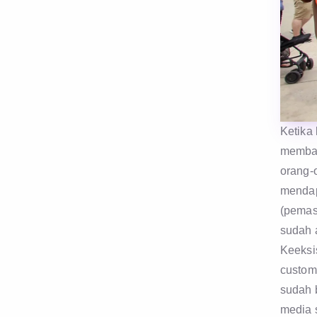
Ketika 
membay
orang-o
mendap
(pemas
sudah a
Keeksis
custom
sudah 
media 