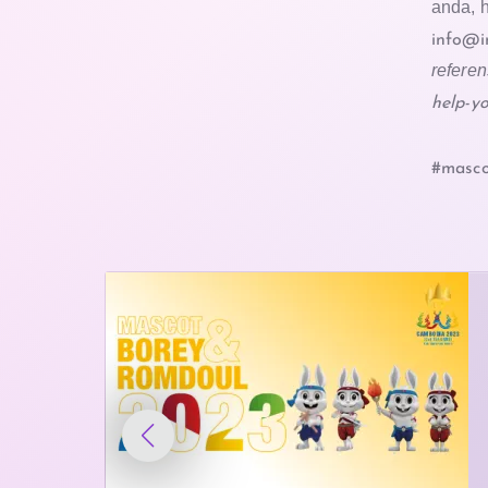
anda, 
info@i
referen
help-yo
#masco