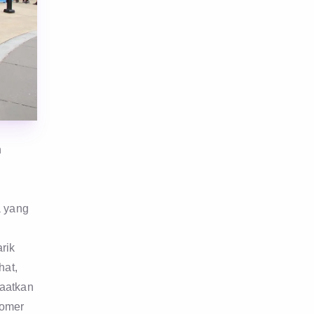
n
a yang
rik
hat,
aatkan
tomer