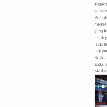
engage
websit
Pernah
mengam
yang lu
Inilah
loyal t
lagi y
Ketika
anda, a
Maskot