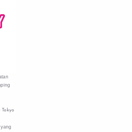
atan
mping
e Tokyo
n yang