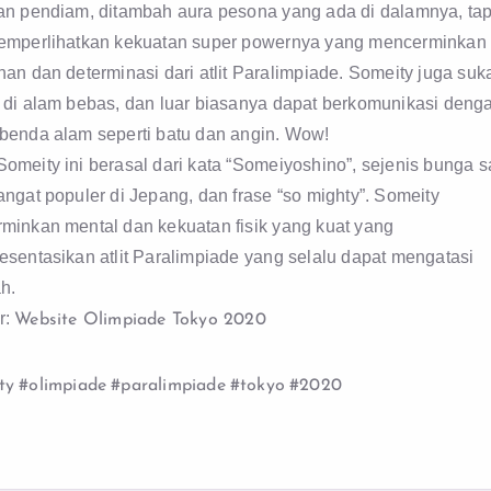
an pendiam, ditambah aura pesona yang ada di dalamnya, tap
emperlihatkan kekuatan super powernya yang mencerminkan
an dan determinasi dari atlit Paralimpiade. Someity juga suk
 di alam bebas, dan luar biasanya dapat berkomunikasi deng
benda alam seperti batu dan angin. Wow!
omeity ini berasal dari kata “Someiyoshino”, sejenis bunga s
ngat populer di Jepang, dan frase “so mighty”. Someity
minkan mental dan kekuatan fisik yang kuat yang
esentasikan atlit Paralimpiade yang selalu dapat mengatasi
h.
r:
Website Olimpiade Tokyo 2020
ty
#olimpiade
#paralimpiade
#tokyo
#2020