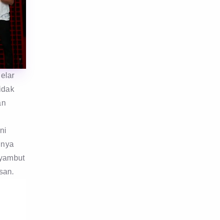
elar
idak
an
ni
nnya
nyambut
san.