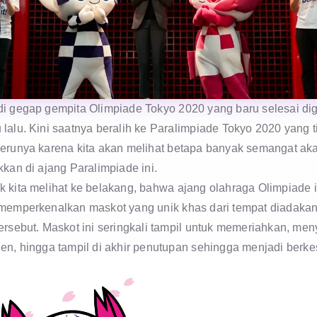
di gegap gempita Olimpiade Tokyo 2020 yang baru selesai dig
lalu. Kini saatnya beralih ke Paralimpiade Tokyo 2020 yang t
serunya karena kita akan melihat betapa banyak semangat ak
kkan di ajang Paralimpiade ini.
k kita melihat ke belakang, bahwa ajang olahraga Olimpiade i
 memperkenalkan maskot yang unik khas dari tempat diadaka
tersebut. Maskot ini seringkali tampil untuk memeriahkan, me
gen, hingga tampil di akhir penutupan sehingga menjadi berke