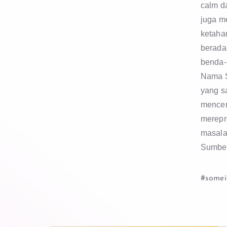
calm d
juga m
ketahan
berada
benda-
Nama S
yang sa
mencer
merepr
masala
Sumbe
#somei