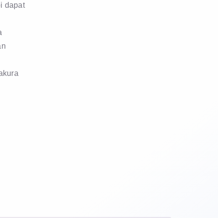
i dapat
a
an
akura