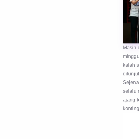
Masih 
minggu 
kalah 
ditunju
Sejena
selalu
ajang 
kontin