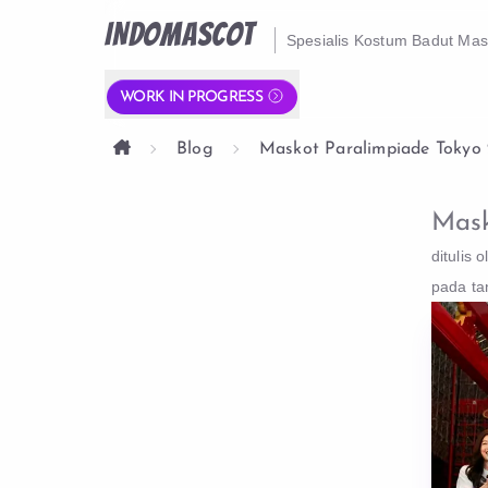
INDOMASCOT
Spesialis Kostum Badut Ma
WORK IN PROGRESS
Blog
Maskot Paralimpiade Tokyo
Mask
ditulis o
pada ta