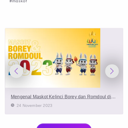
#maskot
Mengenal Maskot Kelinci Borey dan Romdoul di
Pembukaan SEA Games 2023
24 November 2023