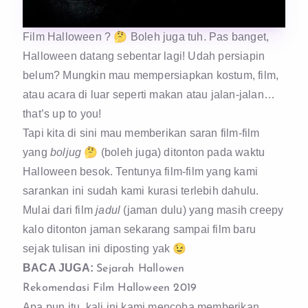
Film Halloween ? 🤔 Boleh juga tuh. Pas banget,
Halloween datang sebentar lagi! Udah persiapin
belum? Mungkin mau mempersiapkan kostum, film,
atau acara di luar seperti makan atau jalan-jalan…
that’s up to you!
Tapi kita di sini mau memberikan saran film-film
yang
boljug
🤔 (boleh juga) ditonton pada waktu
Halloween besok. Tentunya film-film yang kami
sarankan ini sudah kami kurasi terlebih dahulu.
Mulai dari film
jadul
(jaman dulu) yang masih creepy
kalo ditonton jaman sekarang sampai film baru
sejak tulisan ini diposting yak 😉
BACA JUGA:
Sejarah Hallowen
Rekomendasi Film Halloween 2019
Apa pun itu, kali ini kami mencoba memberikan