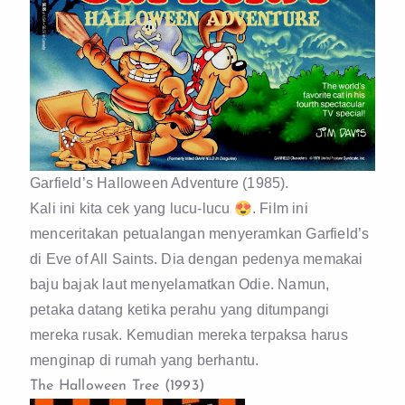
Garfield’s Halloween Adventure (1985).
Kali ini kita cek yang lucu-lucu 😍. Film ini
menceritakan petualangan menyeramkan Garfield’s
di Eve of All Saints. Dia dengan pedenya memakai
baju bajak laut menyelamatkan Odie. Namun,
petaka datang ketika perahu yang ditumpangi
mereka rusak. Kemudian mereka terpaksa harus
menginap di rumah yang berhantu.
The Halloween Tree (1993)