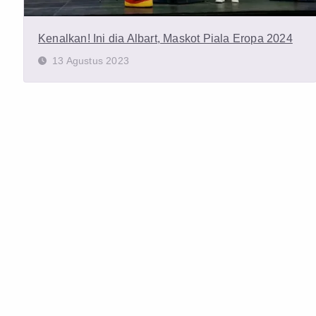
Kenalkan! Ini dia Albart, Maskot Piala Eropa 2024
13 Agustus 2023